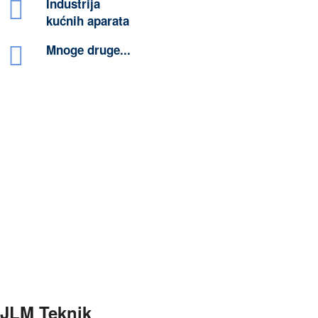
Industrija
kućnih aparata
Mnoge druge...
JLM Teknik