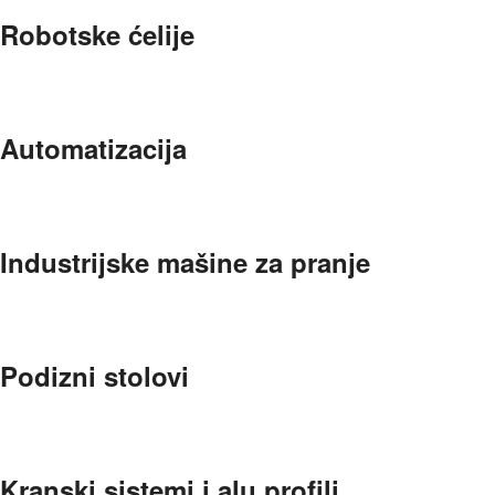
Robotske ćelije
Automatizacija
Industrijske mašine za pranje
Podizni stolovi
Kranski sistemi i alu profili