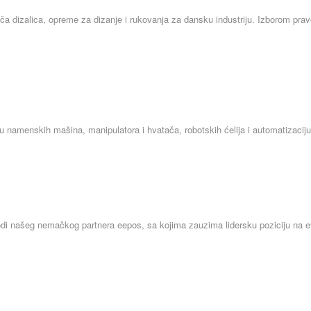
ča dizalica, opreme za dizanje i rukovanja za dansku industriju. Izborom pravo
u namenskih mašina, manipulatora i hvatača, robotskih ćelija i automatizacij
izvodi našeg nemačkog partnera eepos, sa kojima zauzima lidersku poziciju na