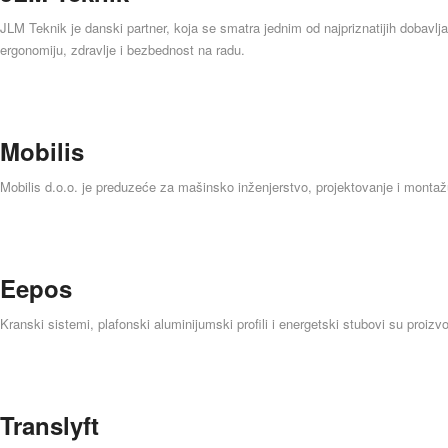
JLM Teknik je danski partner, koja se smatra jednim od najpriznatijih dobavlja
ergonomiju, zdravlje i bezbednost na radu.
Mobilis
Mobilis d.o.o. je preduzeće za mašinsko inženjerstvo, projektovanje i montaž
Eepos
Kranski sistemi, plafonski aluminijumski profili i energetski stubovi su pro
Translyft