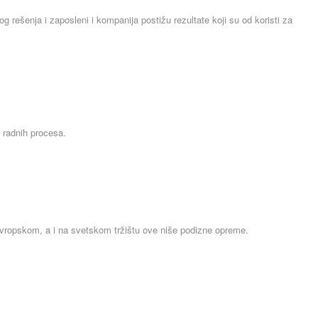
g rešenja i zaposleni i kompanija postižu rezultate koji su od koristi za
u radnih procesa.
 evropskom, a i na svetskom tržištu ove niše podizne opreme.