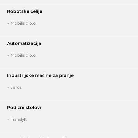
Robotske ćelije
Mobilis d.o.o.
Automatizacija
Mobilis d.o.o.
Industrijske mašine za pranje
Jeros
Podizni stolovi
Translyft