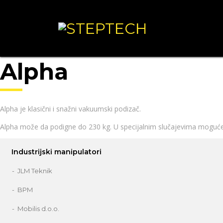
Alpha
Alpha je klasični i snažni vakuumski podizač.
Alpha može da podigne do 230 kg. U specijalnim slučajevima moguće 
Industrijski manipulatori
JLM Teknik
BPM
Mobilis d.o.o.