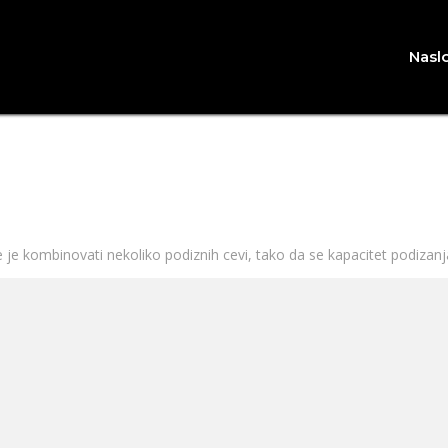
Nasl
je kombinovati nekoliko podiznih cevi, tako da se kapacitet podizan