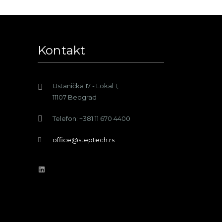
Kontakt
Ustanička 17 - Lokal 1,
11107 Beograd
Telefon: +381 11 670 4400
office@steptech.rs
LinkedIn