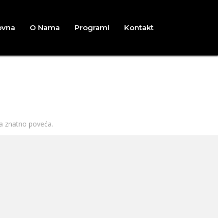
ovna
O Nama
Programi
Kontakt
ja znatno poveća.