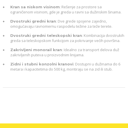
: Rešenje za prostore sa
Kran sa niskom visinom
ograničenom visinom, gde je greda u ravni sa dužinskim šinama.
: Dve grede spojene zajedno,
Dvostruki gredni kran
omogućavaju ravnomernu raspodelu težine za teže terete.
: Kombinacija dvostrukih
Dvostruki gredni teleskopski kran
greda sa teleskopskom funkcijom za pokrivanje većih površina.
: Idealno za transport delova duž
Zakrivljeni monorail kran
zakrivljenih puteva u proizvodnim linijama.
: Dostupni u dužinama do 6
Zidni i stubni konzolni kranovi
metara i kapacitetima do 500 kg, montiraju se na zid ili stub.