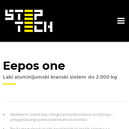
Eepos one
Laki aluminijumski kranski sistem do 2.000 kg
Modularni sistem koji omogućava jednostavno proširenje i
prilagođavanje prema potrebama korisnika.
Pruža mogućnost izrade površinskih kranskih sistema sa