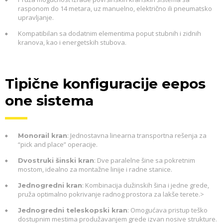
rasponom do 14 metara, uz manuelno, električno ili pneumatsko
upravljanje.
Kompatibilan sa dodatnim elementima poput stubnih i zidnih
kranova, kao i energetskih stubova.
Tipične konfiguracije eepos
one sistema
: Jednostavna linearna transportna rešenja za
Monorail kran
“pick and place” operacije.
: Dve paralelne šine sa pokretnim
Dvostruki šinski kran
mostom, idealno za montažne linije i radne stanice.
: Kombinacija dužinskih šina i jedne grede,
Jednogredni kran
pruža optimalno pokrivanje radnog prostora za lakše terete.>
: Omogućava pristup teško
Jednogredni teleskopski kran
dostupnim mestima produžavanjem grede izvan nosive strukture.