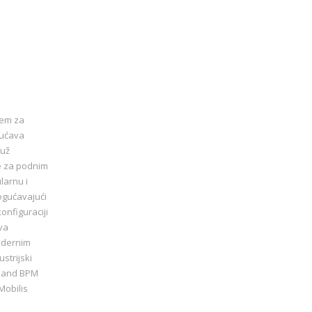
tem za
gućava
duž
be za podnim
larnu i
ogućavajući
onfiguraciji
va
modernim
strijski
vmand BPM
Mobilis