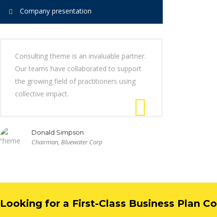
Company presentation
Consulting theme is an invaluable partner.
Our teams have collaborated to support
the growing field of practitioners using
collective impact.
Donald Simpson
Chairman, Bluewater Corp
Looking for a First-Class Business Plan C