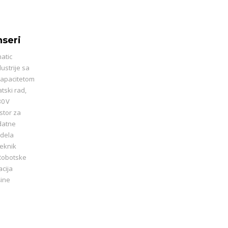
seri
atic
ustrije sa
apacitetom
tski rad,
30 V
stor za
odatne
odela
Teknik
Robotske
acija
šine