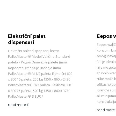
Električni palet
Eepos w
dispenseri
Eepos wallZi
konzolni kr
Električni palet dispenseriElectric
omogućavaju
PalletMaster® Model Veličina Standard
što je ideal
paleta / Pogon Dimenzije palete (mm)
nije moguća i
Kapacitet Dimenzije uređaja (mm)
stubnih kra
PalletMaster® M 1/2 paleta Električni 600
ruke može b
x 800 16 paleta, 250 kg 1350 x 860 x 2430
efikasno po
PalletMaster® L 1/2 paleta Električni 600
Kranovi su i
x 800 25 paleta, 500 kg 1350 x 860 x 3730
aluminijuma
PalletMaster® S EUR /
konstrukciju
read more
read more