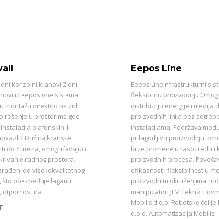
all
Eepos Line
dni konzolni kranovi Zidni
Eepos LineInfrastrukturni sis
anovi iz eepos one sistema
fleksibilnu proizvodnju Omo
 montažu direktno na zid,
distribuciju energije i medija 
no rešenje u prostorima gde
proizvodnih linija bez potre
nstalacija plafonskih ili
instalacijama. Podržava modu
nova./li> Dužina kranske
prilagodljivu proizvodnju, om
iti do 4 metra, omogućavajući
brze promene u rasporedu i k
krivanje radnog prostora.
proizvodnih procesa. Poveća
zrađeni od visokokvalitetnog
efikasnost i fleksibilnost u 
, što obezbeđuje laganu
proizvodnim okruženjima. Indu
, otpornost na
manipulatori JLM Teknik Ho
Mobilis d.o.o. Robotske ćelije 
d.o.o. Automatizacija Mobilis