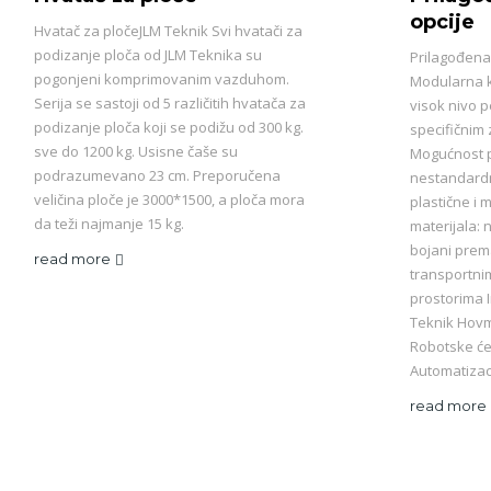
opcije
Hvatač za pločeJLM Teknik Svi hvatači za
podizanje ploča od JLM Teknika su
Prilagođena 
pogonjeni komprimovanim vazduhom.
Modularna 
Serija se sastoji od 5 različitih hvatača za
visok nivo p
podizanje ploča koji se podižu od 300 kg.
specifičnim 
sve do 1200 kg. Usisne čaše su
Mogućnost p
podrazumevano 23 cm. Preporučena
nestandardn
veličina ploče je 3000*1500, a ploča mora
plastične i 
da teži najmanje 15 kg.
materijala: 
bojani prema
read more
transportni
prostorima I
Teknik Hovm
Robotske ćel
Automatizac
read more