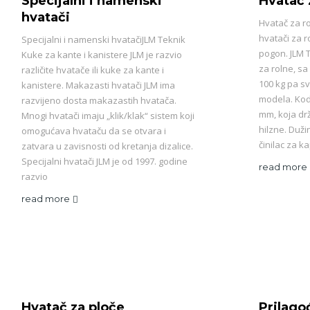
Specijalni i namenski
Hvatač 
hvatači
Hvatač za r
hvatači za 
Specijalni i namenski hvatačiJLM Teknik
pogon. JLM T
Kuke za kante i kanistere JLM je razvio
za rolne, sa
različite hvatače ili kuke za kante i
100 kg pa sv
kanistere. Makazasti hvatači JLM ima
modela. Kod
razvijeno dosta makazastih hvatača.
mm, koja drž
Mnogi hvatači imaju „klik/klak“ sistem koji
hilzne. Duži
omogućava hvataču da se otvara i
činilac za ka
zatvara u zavisnosti od kretanja dizalice.
Specijalni hvatači JLM je od 1997. godine
read more
razvio
read more
Hvatač za ploče
Prilago