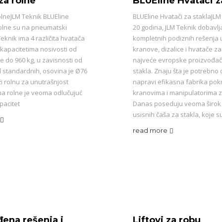
za rolne
BLUEline Hvatači z
olneJLM Teknik BLUEline
BLUEline Hvatači za staklaJLM
rolne su na pneumatski
20 godina, JLM Teknik dobavlj
eknik ima 4 različita hvatača
kompletnih podiznih rešenja u
 kapacitetima nosivosti od
kranove, dizalice i hvatače za
e do 960 kg, u zavisnosti od
najveće evropske proizvođač
 standardnih, osovina je Ø76
stakla. Znaju šta je potrebno
i rolnu za unutrašnjost
napravi efikasna fabrika pok
na rolne je veoma odlučujuć
kranovima i manipulatorima z
pacitet
Danas poseduju veoma širok
usisnih čaša za stakla, koje s
read more
đena rešenja i
Liftovi za robu