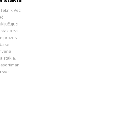
a stakla
 Teknik Već
ač
ključujući
 stakla za
e prozora i
 da se
rivena
a stakla.
 asortiman
u sve