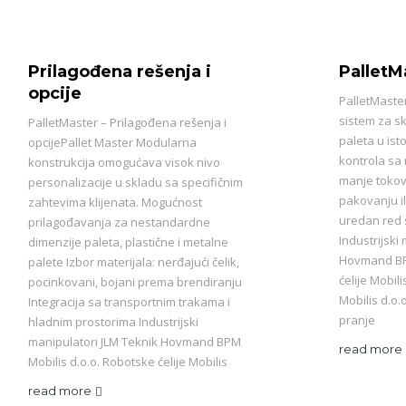
Prilagođena rešenja i
PalletM
opcije
PalletMaste
sistem za sk
PalletMaster – Prilagođena rešenja i
paleta u ist
opcijePallet Master Modularna
kontrola sa
konstrukcija omogućava visok nivo
manje tokov
personalizacije u skladu sa specifičnim
pakovanju il
zahtevima klijenata. Mogućnost
uredan red 
prilagođavanja za nestandardne
Industrijski
dimenzije paleta, plastične i metalne
Hovmand BPM
palete Izbor materijala: nerđajući čelik,
ćelije Mobili
pocinkovani, bojani prema brendiranju
Mobilis d.o.
Integracija sa transportnim trakama i
pranje
hladnim prostorima Industrijski
manipulatori JLM Teknik Hovmand BPM
read more
Mobilis d.o.o. Robotske ćelije Mobilis
read more