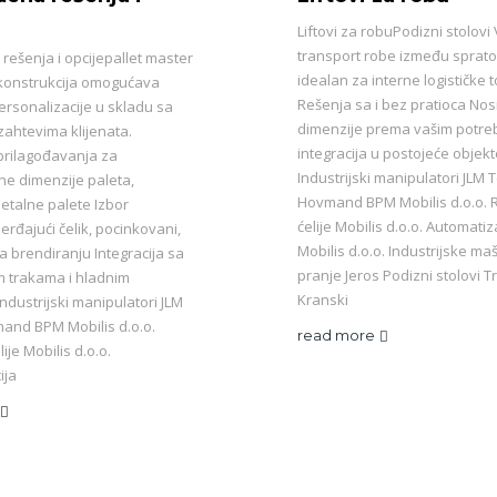
Liftovi za robuPodizni stolovi 
transport robe između sprato
rešenja i opcijepallet master
idealan za interne logističke 
konstrukcija omogućava
Rešenja sa i bez pratioca Nosi
ersonalizacije u skladu sa
dimenzije prema vašim potr
zahtevima klijenata.
integracija u postojeće objek
rilagođavanja za
Industrijski manipulatori JLM 
e dimenzije paleta,
Hovmand BPM Mobilis d.o.o. 
metalne palete Izbor
ćelije Mobilis d.o.o. Automatiz
nerđajući čelik, pocinkovani,
Mobilis d.o.o. Industrijske ma
 brendiranju Integracija sa
pranje Jeros Podizni stolovi T
m trakama i hladnim
Kranski
ndustrijski manipulatori JLM
and BPM Mobilis d.o.o.
read more
ije Mobilis d.o.o.
ija