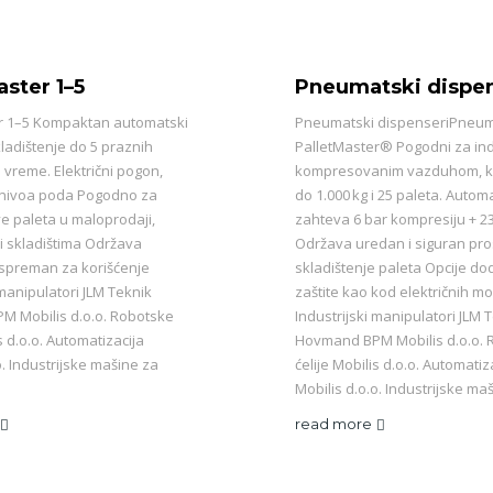
aster 1–5
Pneumatski dispen
r 1–5 Kompaktan automatski
Pneumatski dispenseriPneum
ladištenje do 5 praznih
PalletMaster® Pogodni za ind
o vreme. Električni pogon,
kompresovanim vazduhom, k
 nivoa poda Pogodno za
do 1.000 kg i 25 paleta. Automa
e paleta u maloprodaji,
zahteva 6 bar kompresiju + 2
i skladištima Održava
Održava uredan i siguran pro
spreman za korišćenje
skladištenje paleta Opcije d
 manipulatori JLM Teknik
zaštite kao kod električnih m
 Mobilis d.o.o. Robotske
Industrijski manipulatori JLM 
s d.o.o. Automatizacija
Hovmand BPM Mobilis d.o.o. 
o. Industrijske mašine za
ćelije Mobilis d.o.o. Automatiz
Mobilis d.o.o. Industrijske ma
read more