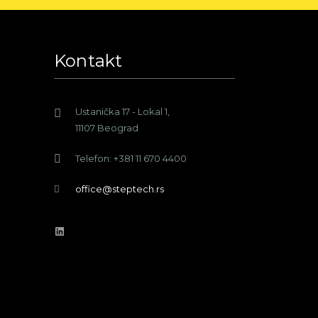
Kontakt
Ustanička 17 - Lokal 1,
11107 Beograd
Telefon: +381 11 670 4400
office@steptech.rs
LinkedIn