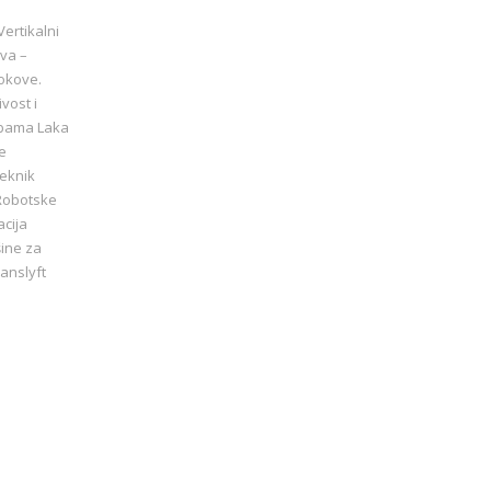
Vertikalni
va –
tokove.
vost i
ebama Laka
te
Teknik
Robotske
acija
šine za
ranslyft